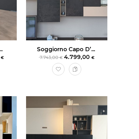
nibile Valcucine Artematica Living
Soggiorno Capo D’Opera Pensili 135
0
4.799,00
7.743,00
€
€
€