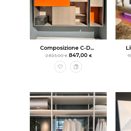
Composizione C-Day Cesar
847,00
2.823,00
1
€
€