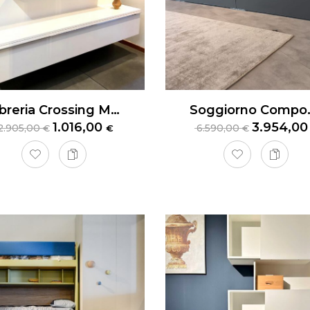
Libreria Crossing MisuraEmme
Soggiorno Compo
1.016,00
3.954,0
2.905,00
6.590,00
€
€
€