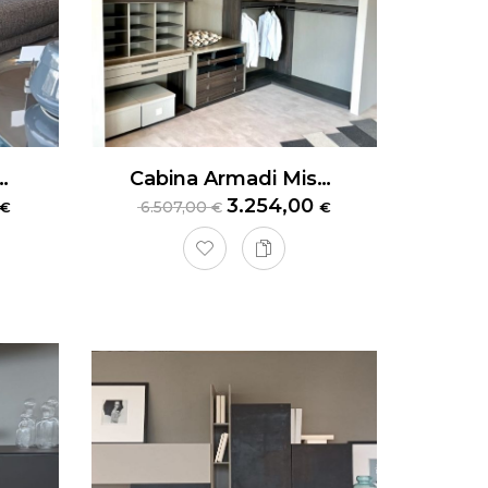
odema Barclay
Cabina Armadi MisuraEmme
3.254,00
6.507,00
€
€
€