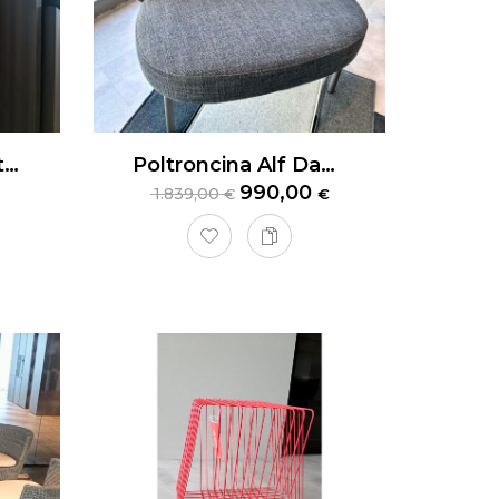
Piccola Libreria Cattelan Italia Swing
Poltroncina Alf DaFrè
990,00
1.839,00
€
€