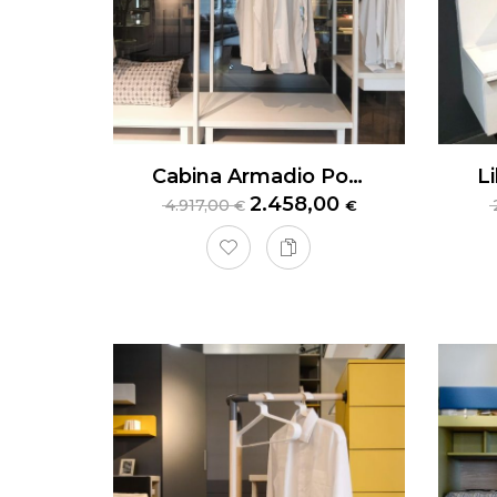
Cabina Armadio Poliform Ego
2.458,00
4.917,00
€
€