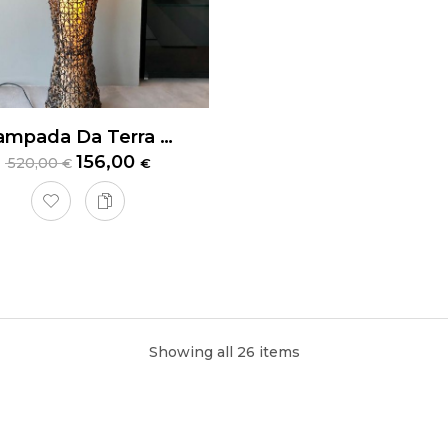
Lampada Da Terra Nito
156,00
520,00
€
€
a Valcucine Riciclantica
Showing all 26 items
na Riciclantica
di Valcucine rappresenta l’eccellenza del desig
ica soluzione. La finitura in
Laminato Ferro Touch
conferisce un
rale in alluminio anodizzato nero garantisce robustezza e durata 
inea
, con il suo piano HPL e supporto inferiore in alluminio, offre 
 ama cucinare. Le maniglie a gola sagomata permettono un’aper
o un design pulito ed essenziale.