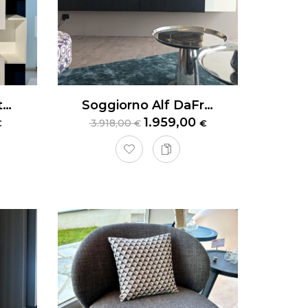
Piccola Libreria Cattelan Italia Piquant
Soggiorno Alf DaFrè Day 12
1.959,00
3.918,00
€
€
€