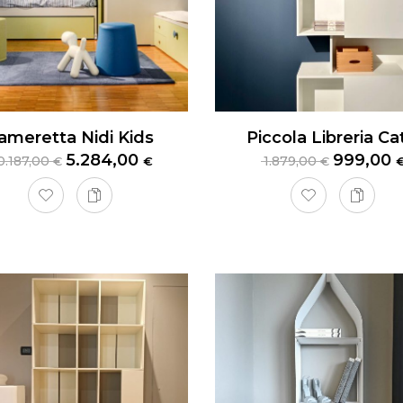
ameretta Nidi Kids
5.284,00
999,00
0.187,00
1.879,00
€
€
€