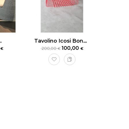
Outdoor Dedon Obelisk
Tavolino Icosi Bonaldo
0
100,00
200,00
€
€
€