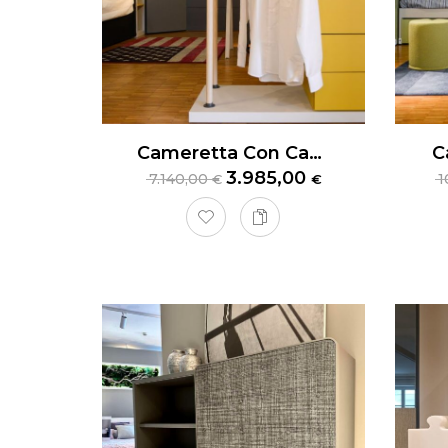
Cameretta Con Cabina Armadio Nidi Teen
C
3.985,00
7.140,00
1
€
€