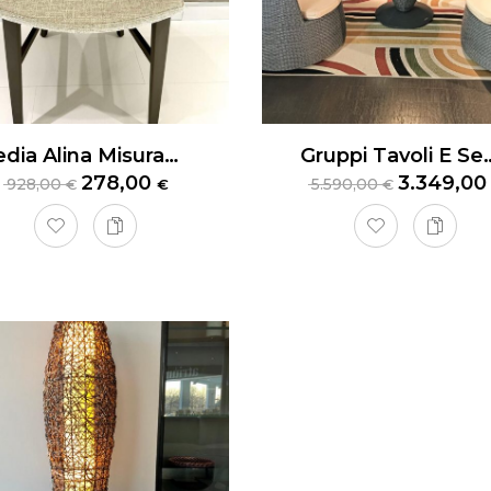
Sedia Alina MisuraEmme
Gruppi Tavoli E Sedute 
278,00
3.349,0
928,00
5.590,00
€
€
€