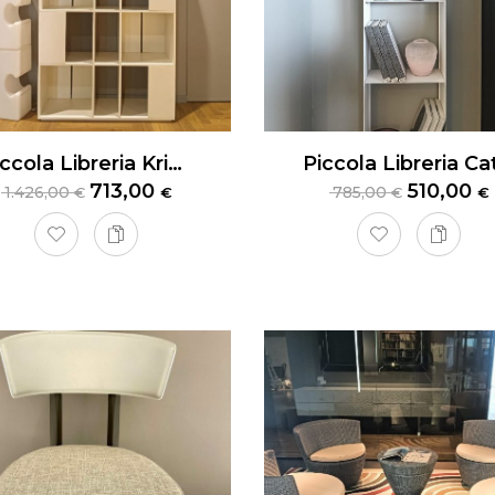
Piccola Libreria Kristalia Libreria 915
713,00
510,00
1.426,00
785,00
€
€
€
€