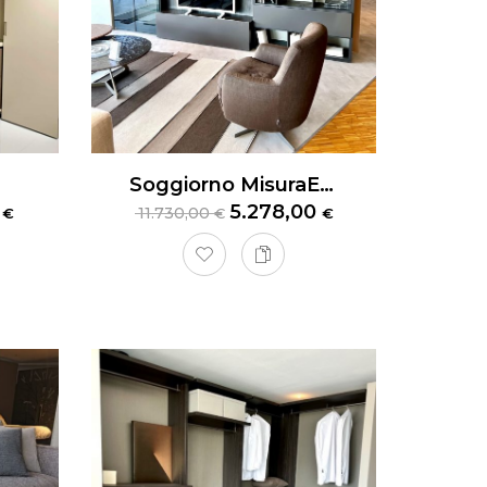
Soggiorno MisuraEmme
0
5.278,00
11.730,00
€
€
€