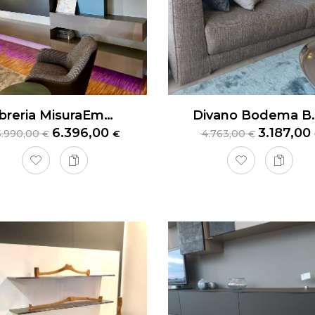
Libreria MisuraEmme
Divano B
6.396,00
3.187,00
5.990,00
4.763,00
€
€
€