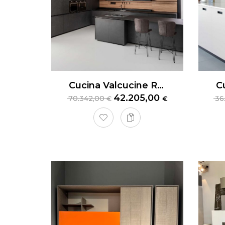
Cucina Valcucine Riciclantica
42.205,00
70.342,00
36
€
€