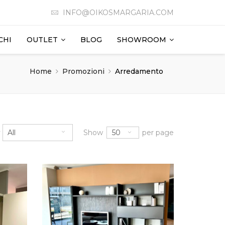
INFO@OIKOSMARGARIA.COM
CHI
OUTLET
BLOG
SHOWROOM
Home
Promozioni
Arredamento
50
y
All
Show
per page