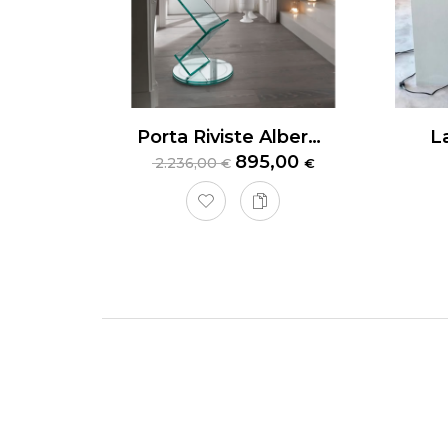
Porta Riviste Albero Tonelli
895,00
2.236,00
€
€
Cucin
La
Cuci
in un’un
struttu
Il
top L
per chi
contemp