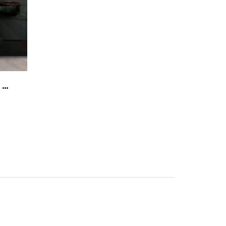
Lampada Da Terra Nito
a mano con fibra sintetica, piano in vetro