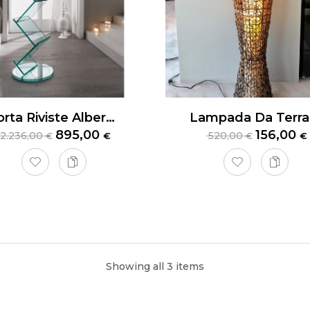
Porta Riviste Albero Tonelli
895,00
156,00
2.236,00
520,00
€
€
€
€
ino Icosi Bonaldo
Showing all 3 items
 da esterno bianco, struttura in alluminio verniciato, intrecciato 
ato bianco.
86xH31 cm.