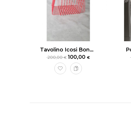
Tavolino Icosi Bonaldo
100,00
200,00
€
€
Tavol
Tavolino
serigraf
L119xP