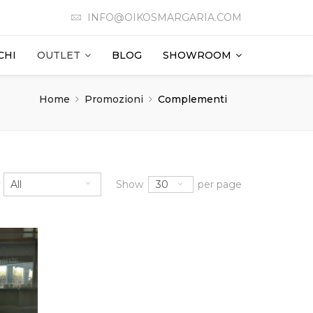
INFO@OIKOSMARGARIA.COM
CHI
OUTLET
BLOG
SHOWROOM
Home
Promozioni
Complementi
30
y
All
Show
per page