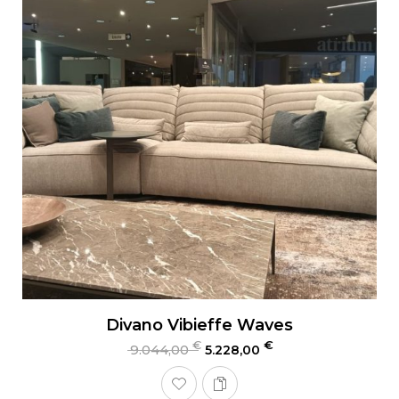
Divano Vibieffe Waves
€
€
9.044,00
5.228,00