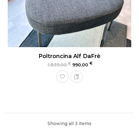
Poltroncina Alf DaFrè
€
€
1.839,00
990,00
Showing all 3 items