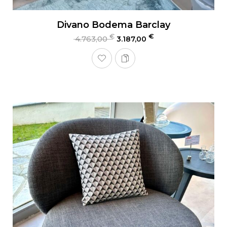
Divano Bodema Barclay
€
€
4.763,00
3.187,00