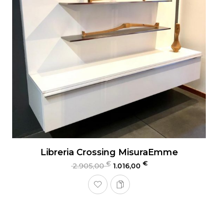
Libreria Crossing MisuraEmme
€
€
2.905,00
1.016,00