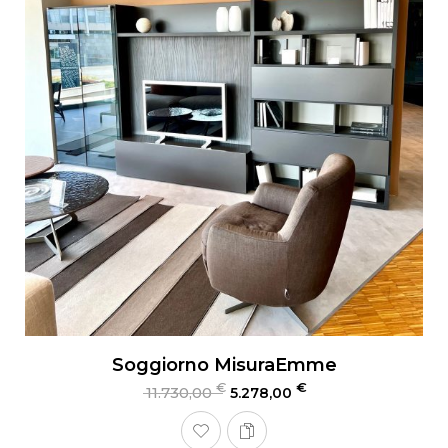
Soggiorno MisuraEmme
€
€
11.730,00
5.278,00