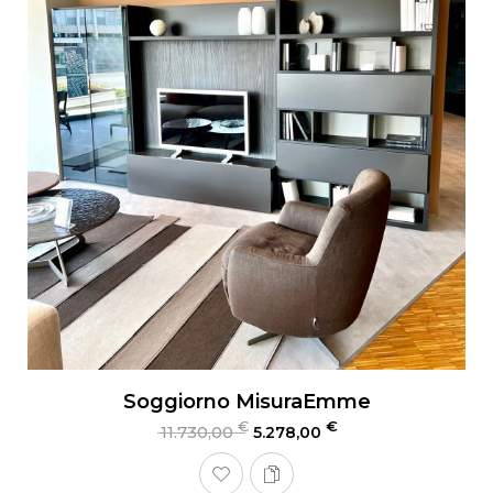
Soggiorno MisuraEmme
€
€
11.730,00
5.278,00