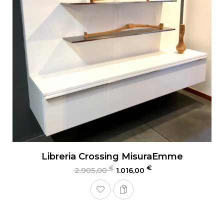
Libreria Crossing MisuraEmme
€
€
2.905,00
1.016,00