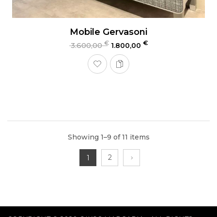
Mobile Gervasoni
€
€
3.600,00
1.800,00
Showing 1–9 of 11 items
2
1