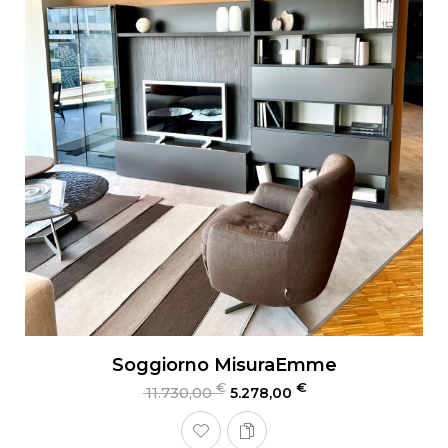
Soggiorno MisuraEmme
€
€
11.730,00
5.278,00