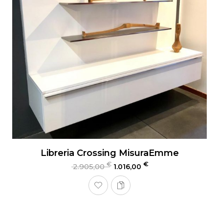
Libreria Crossing MisuraEmme
€
€
2.905,00
1.016,00