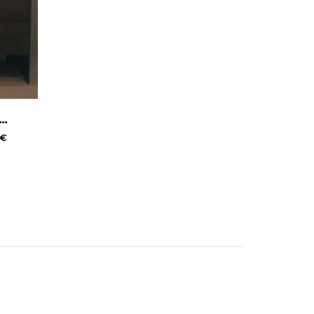
ò MisuraEmme Milvian
€
 un raster, ripiani e tubi appendiabiti. Finiture