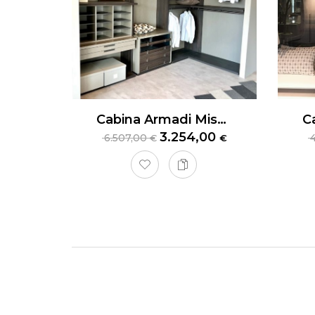
Cabina Armadi MisuraEmme
3.254,00
6.507,00
€
€
Cabi
Cabina a
tabacco
Iva com