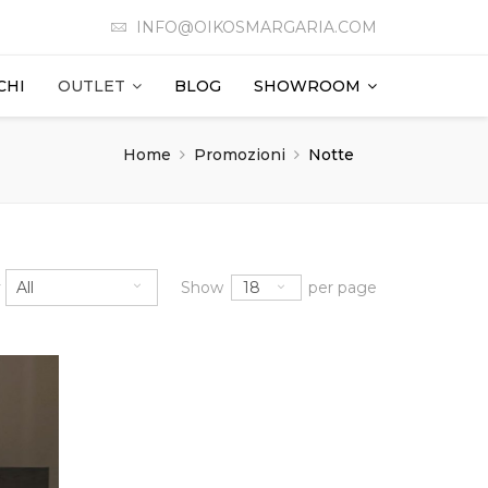
INFO@OIKOSMARGARIA.COM
CHI
OUTLET
BLOG
SHOWROOM
Home
Promozioni
Notte
18
y
All
Show
per page