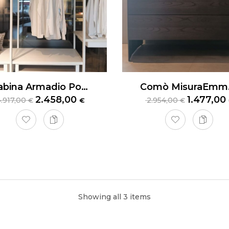
Cabina Armadio Poliform Ego
Com
2.458,00
1.477,00
4.917,00
2.954,00
€
€
€
na Armadi MisuraEmme
Showing all 3 items
rmadi angolare Millimetrica con una cassettiera a quattro cassetti,
 e champagne. Dimensioni: 3,271 x 1,850 x H2,5822 mt.
presa, trasporto e montaggio da definire.