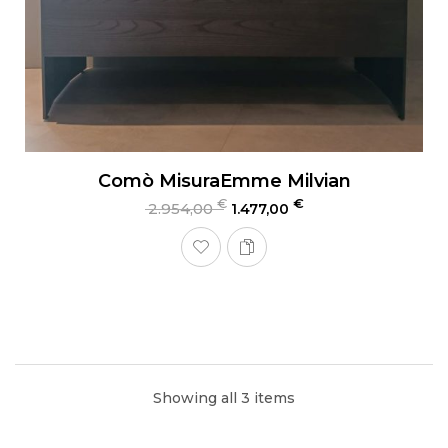
Comò MisuraEmme Milvian
€
€
2.954,00
1.477,00
Showing all 3 items