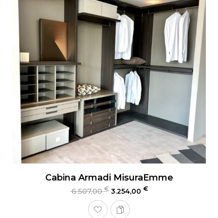
Cabina Armadi MisuraEmme
€
€
6.507,00
3.254,00