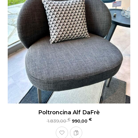
Poltroncina Alf DaFrè
€
€
1.839,00
990,00