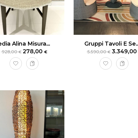
Sedia Alina MisuraEmme
Gruppi Tavoli E Sedute 
278,00
3.349,0
928,00
5.590,00
€
€
€