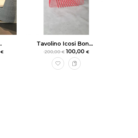
Outdoor Dedon Obelisk
Tavolino Icosi Bonaldo
0
100,00
200,00
€
€
€