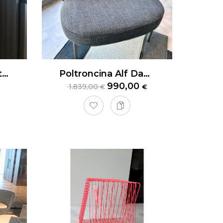
Piccola Libreria Cattelan Italia Swing
Poltroncina Alf DaFrè
990,00
1.839,00
€
€