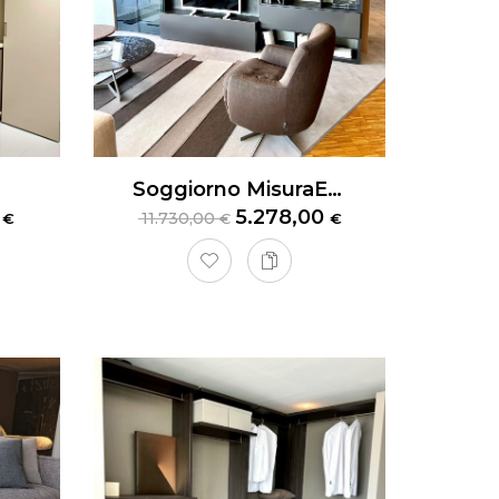
Soggiorno MisuraEmme
0
5.278,00
11.730,00
€
€
€