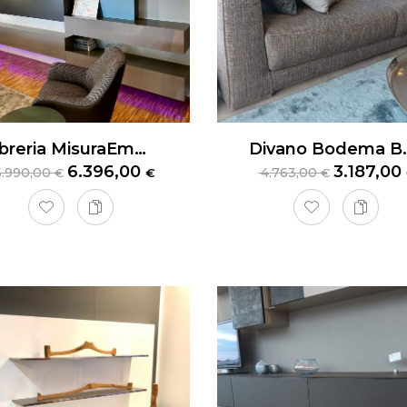
Libreria MisuraEmme
Divano B
6.396,00
3.187,00
5.990,00
4.763,00
€
€
€