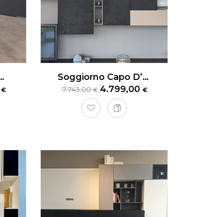
nibile Valcucine Artematica Living
Soggiorno Capo D’Opera Pensili 135
0
4.799,00
7.743,00
€
€
€