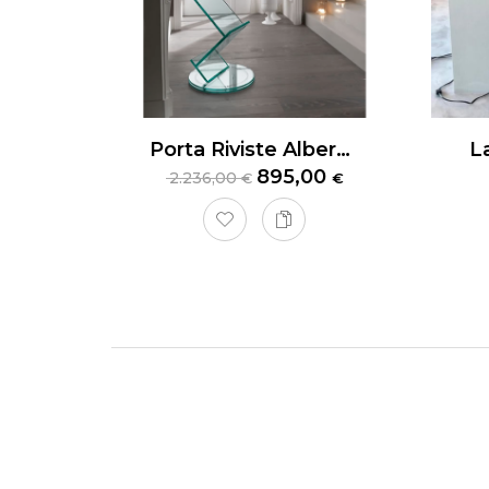
Porta Riviste Albero Tonelli
895,00
2.236,00
€
€
Cucin
La
Cuci
in un’un
struttu
Il
top L
per chi
contemp