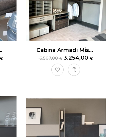
odema Barclay
Cabina Armadi MisuraEmme
3.254,00
6.507,00
€
€
€