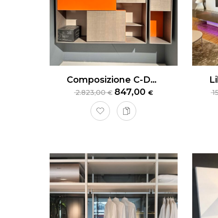
Composizione C-Day Cesar
847,00
2.823,00
1
€
€