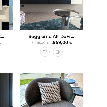
Piccola Libreria Cattelan Italia Piquant
Soggiorno Alf DaFrè Day 12
1.959,00
3.918,00
€
€
€