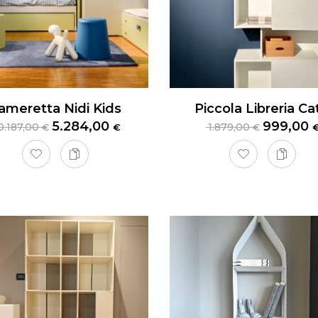
ameretta Nidi Kids
5.284,00
999,00
0.187,00
1.879,00
€
€
€