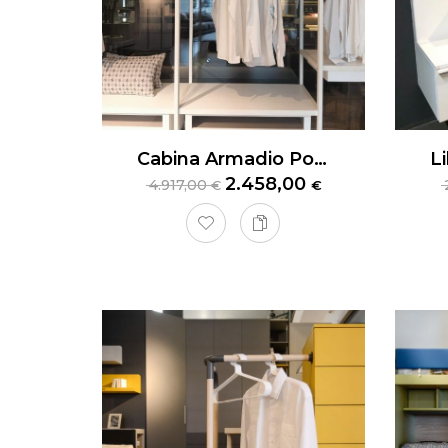
Cabina Armadio Poliform Ego
2.458,00
4.917,00
€
€