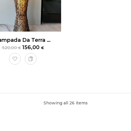
Lampada Da Terra Nito
156,00
520,00
€
€
a Valcucine Riciclantica
Showing all 26 items
na Riciclantica
di Valcucine rappresenta l’eccellenza del desig
ica soluzione. La finitura in
Laminato Ferro Touch
conferisce un
rale in alluminio anodizzato nero garantisce robustezza e durata 
inea
, con il suo piano HPL e supporto inferiore in alluminio, offre 
 ama cucinare. Le maniglie a gola sagomata permettono un’aper
o un design pulito ed essenziale.