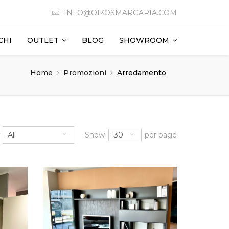
INFO@OIKOSMARGARIA.COM
CHI
OUTLET
BLOG
SHOWROOM
Home
Promozioni
Arredamento
30
y
All
Show
per page