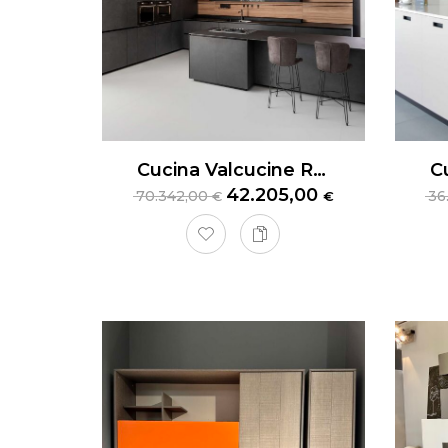
Cucina Valcucine Riciclantica
42.205,00
70.342,00
36
€
€