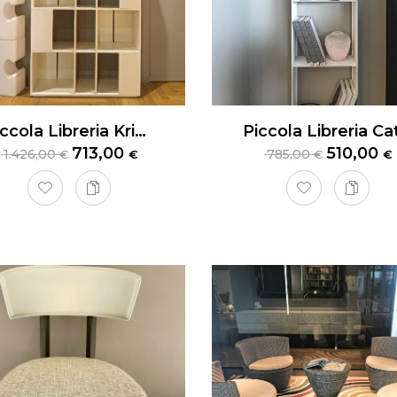
Piccola Libreria Kristalia Libreria 915
713,00
510,00
1.426,00
785,00
€
€
€
€