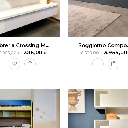
Libreria Crossing MisuraEmme
Soggiorno Compo
1.016,00
3.954,0
2.905,00
6.590,00
€
€
€