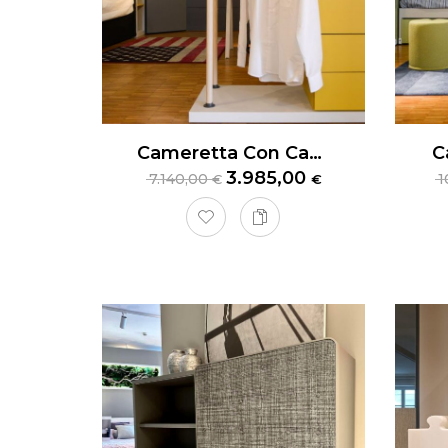
Cameretta Con Cabina Armadio Nidi Teen
C
3.985,00
7.140,00
1
€
€