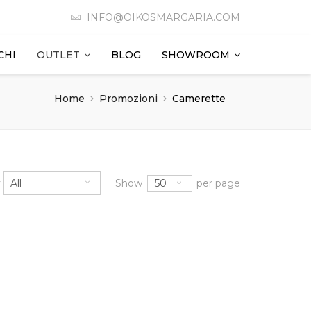
INFO@OIKOSMARGARIA.COM
CHI
OUTLET
BLOG
SHOWROOM
Home
Promozioni
Camerette
50
y
All
Show
per page