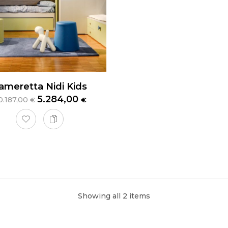
ameretta Nidi Kids
5.284,00
0.187,00
€
€
etta Con Cabina Armadio Nidi Teen
Showing all 2 items
eretta Nidi Teen
è la soluzione ideale per chi cerca un ambien
nte. Le finiture principali in
lavagna
,
cemento
e
nuvola
confer
dosi facilmente a qualsiasi stile di arredamento.