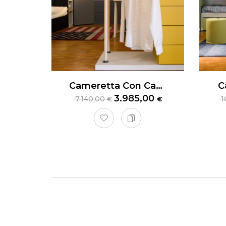
Cameretta Con Cabina Armadio Nidi Teen
C
3.985,00
7.140,00
1
€
€
Camer
La
cam
adolesce
adattan