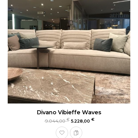
Divano Vibieffe Waves
€
€
9.044,00
5.228,00