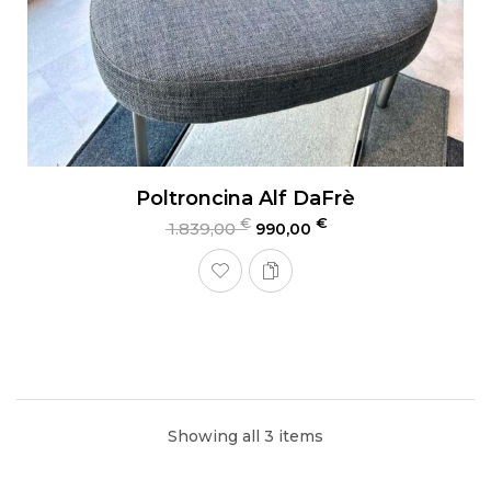
Poltroncina Alf DaFrè
€
€
1.839,00
990,00
Showing all 3 items