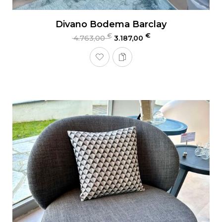
Divano Bodema Barclay
€
€
4.763,00
3.187,00