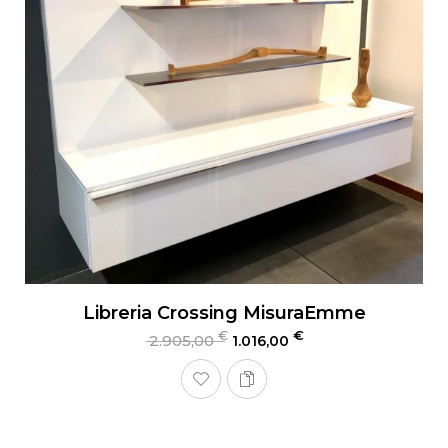
Libreria Crossing MisuraEmme
€
€
2.905,00
1.016,00