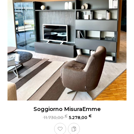
Soggiorno MisuraEmme
€
€
11.730,00
5.278,00