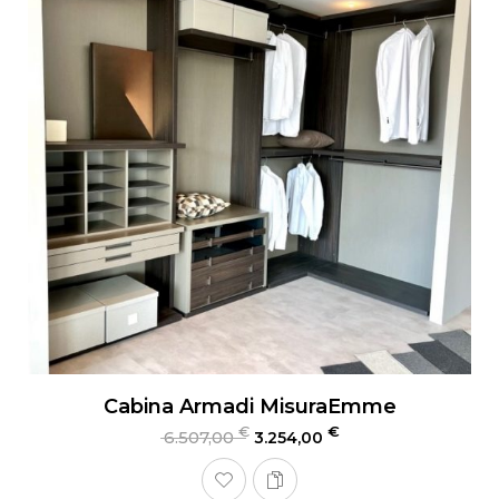
Cabina Armadi MisuraEmme
€
€
6.507,00
3.254,00