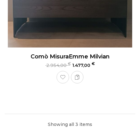
Comò MisuraEmme Milvian
€
€
2.954,00
1.477,00
Showing all 3 items