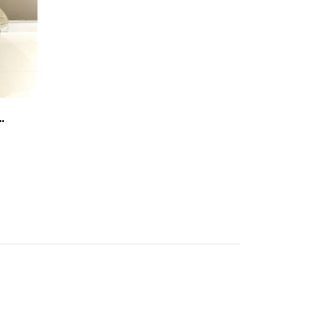
a MisuraEmme
vestimento Doble antracite.