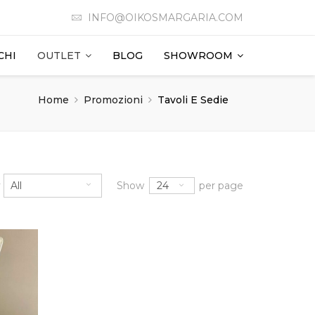
INFO@OIKOSMARGARIA.COM
CHI
OUTLET
BLOG
SHOWROOM
Home
Promozioni
Tavoli E Sedie
24
y
All
Show
per page