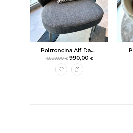
Poltroncina Alf DaFrè
P
990,00
1.839,00
€
€
Poltr
Poltron
Dimens
Iva com