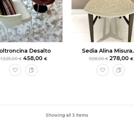
oltroncina Desalto
Sedia Alin
458,00
278,00
1.525,00
928,00
€
€
€
€
oncina Alf DaFrè
Showing all 3 items
cina Raku con seduta imbottita, struttura finitura moka Shine, ri
ioni: L840 H750 P690 mm
presa, trasporto da definire.