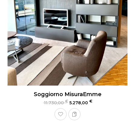
Soggiorno MisuraEmme
€
€
11.730,00
5.278,00