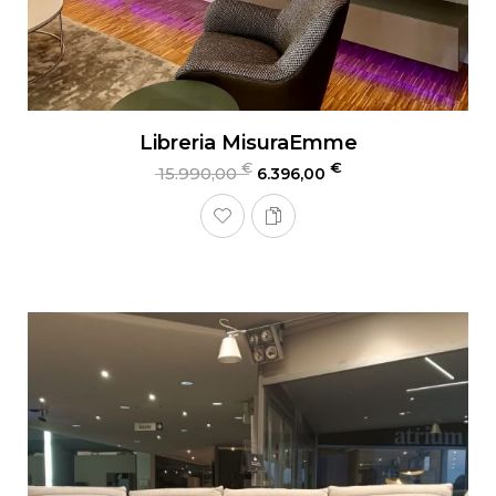
Libreria MisuraEmme
€
€
15.990,00
6.396,00