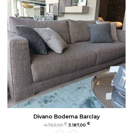
Divano Bodema Barclay
€
€
4.763,00
3.187,00