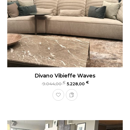
Divano Vibieffe Waves
€
€
9.044,00
5.228,00