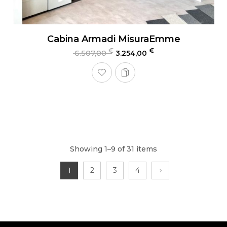
Cabina Armadi MisuraEmme
€
€
6.507,00
3.254,00
Showing 1–9 of 31 items
2
3
4
1